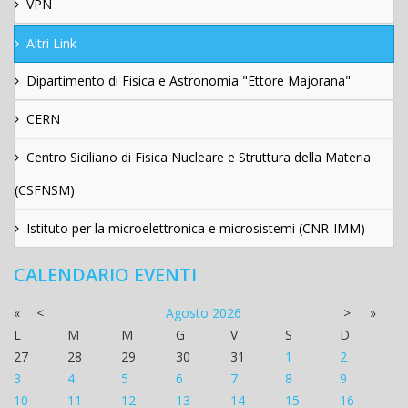
VPN
Altri Link
Dipartimento di Fisica e Astronomia "Ettore Majorana"
CERN
Centro Siciliano di Fisica Nucleare e Struttura della Materia
(CSFNSM)
Istituto per la microelettronica e microsistemi (CNR-IMM)
CALENDARIO EVENTI
«
<
Agosto
2026
>
»
L
M
M
G
V
S
D
27
28
29
30
31
1
2
3
4
5
6
7
8
9
10
11
12
13
14
15
16