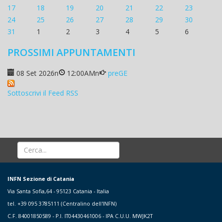
17
18
19
20
21
22
23
24
25
26
27
28
29
30
31
1
2
3
4
5
6
PROSSIMI APPUNTAMENTI
08 Set 2026
n
12:00AM
n
preGE
Sottoscrivi il Feed RSS
INFN Sezione di Catania
Via Santa Sofia,64 - 95123 Catania - Italia
tel. +39 095 3785111 (Centralino dell'INFN)
C.F. 84001850589 - P.I. IT04430461006 - IPA C.U.U. MWJK2T