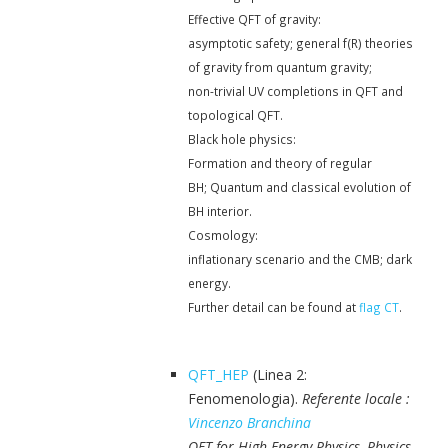
Effective QFT of gravity:
asymptotic safety; general f(R) theories
of gravity from quantum gravity;
non-trivial UV completions in QFT and
topological QFT.
Black hole physics:
Formation and theory of regular
BH; Quantum and classical evolution of
BH interior.
Cosmology:
inflationary scenario and the CMB; dark
energy.
Further detail can be found at
flag CT
.
QFT_HEP
(Linea 2:
Fenomenologia).
Referente locale :
Vincenzo Branchina
QFT for High Energy Physics, Physics