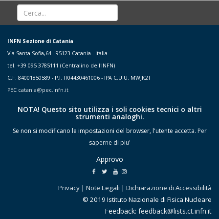
INFN Sezione di Catania
Via Santa Sofia,64 - 95123 Catania - Italia
tel. +39 095 3785111 (Centralino dell'INFN)
C.F. 84001850589 - P.I. IT04430461006 - IPA C.U.U. MWJK2T
PEC
catania@pec.infn.it
NOTA! Questo sito utilizza i soli cookies tecnici o altri
strumenti analoghi.
Se non si modificano le impostazioni del browser, l'utente accetta.
Per
saperne di piu'
Approvo
Privacy
|
Note Legali
|
Dichiarazione di Accessibilità
© 2019 Istituto Nazionale di Fisica Nucleare
Feedback:
feedback@lists.ct.infn.it