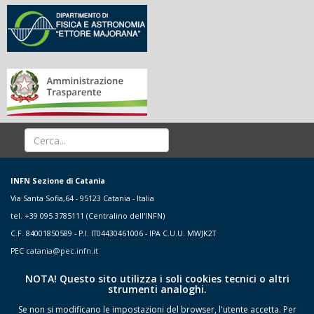
INFN Sezione di Catania
Via Santa Sofia,64 - 95123 Catania - Italia
tel. +39 095 3785111 (Centralino dell'INFN)
C.F. 84001850589 - P.I. IT04430461006 - IPA C.U.U. MWJK2T
PEC
catania@pec.infn.it
NOTA! Questo sito utilizza i soli cookies tecnici o altri
strumenti analoghi.
Se non si modificano le impostazioni del browser, l'utente accetta.
Per