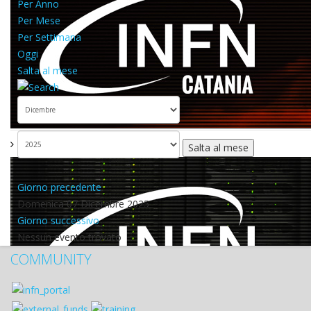
Per Anno
Per Mese
Per Settimana
Oggi
Salta al mese
Salta al mese
Giorno precedente
Domenica 07 Dicembre 2025
Giorno successivo
Nessun evento trovato
COMMUNITY