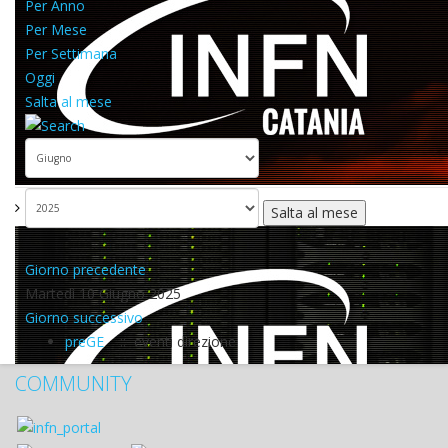
Per Anno
Per Mese
Per Settimana
Oggi
Salta al mese
Salta al mese
Giorno precedente
Martedì 10 Giugno 2025
Giorno successivo
preGE
:: eventi direzione
COMMUNITY