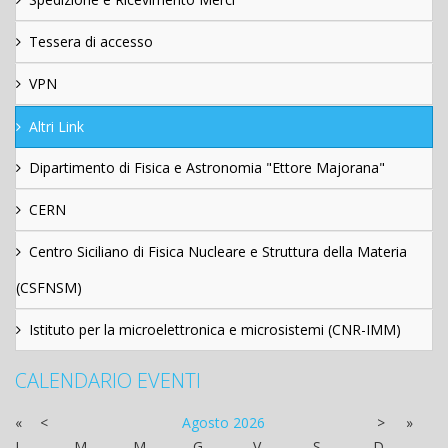
Tessera di accesso
VPN
Altri Link
Dipartimento di Fisica e Astronomia "Ettore Majorana"
CERN
Centro Siciliano di Fisica Nucleare e Struttura della Materia
(CSFNSM)
Istituto per la microelettronica e microsistemi (CNR-IMM)
CALENDARIO EVENTI
«
<
Agosto
2026
>
»
L
M
M
G
V
S
D