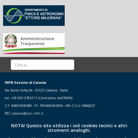
INFN Sezione di Catania
Via Santa Sofia,64 - 95123 Catania - Italia
tel. +39 095 3785111 (Centralino dell'INFN)
C.F. 84001850589 - P.I. IT04430461006 - IPA C.U.U. MWJK2T
PEC
catania@pec.infn.it
NOTA! Questo sito utilizza i soli cookies tecnici o altri
strumenti analoghi.