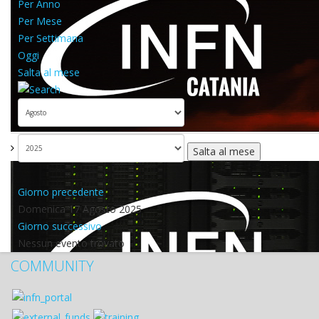
Per Anno
Per Mese
Per Settimana
Oggi
Salta al mese
Salta al mese
Giorno precedente
Domenica 17 Agosto 2025
Giorno successivo
Nessun evento trovato
COMMUNITY