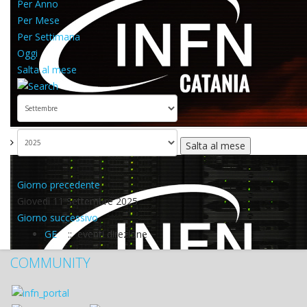
Per Anno
Per Mese
Per Settimana
Oggi
Salta al mese
Salta al mese
Giorno precedente
Giovedì 11 Settembre 2025
Giorno successivo
GE
:: eventi direzione
COMMUNITY