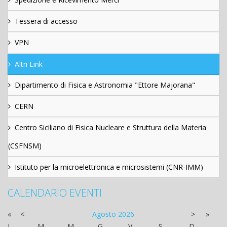
Tessera di accesso
VPN
Altri Link
Dipartimento di Fisica e Astronomia "Ettore Majorana"
CERN
Centro Siciliano di Fisica Nucleare e Struttura della Materia
(CSFNSM)
Istituto per la microelettronica e microsistemi (CNR-IMM)
CALENDARIO EVENTI
«
<
Agosto
2026
>
»
L
M
M
G
V
S
D