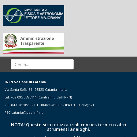
INFN Sezione di Catania
Via Santa Sofia,64 - 95123 Catania - Italia
tel. +39 095 3785111 (Centralino dell'INFN)
C.F. 84001850589 - P.I. IT04430461006 - IPA C.U.U. MWJK2T
PEC
catania@pec.infn.it
NOTA! Questo sito utilizza i soli cookies tecnici o altri
strumenti analoghi.