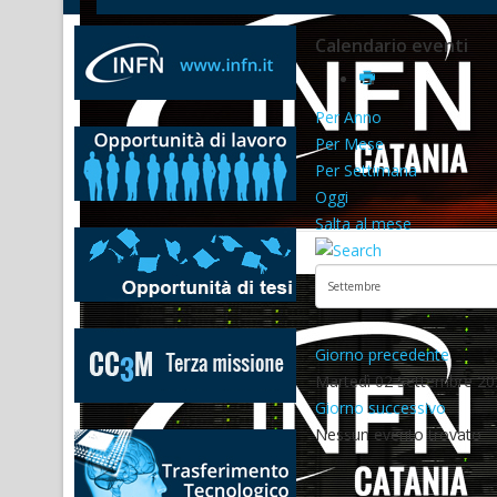
Calendario eventi
Per Anno
Per Mese
Per Settimana
Oggi
Salta al mese
Giorno precedente
Martedì 02 Settembre 20
Giorno successivo
Nessun evento trovato