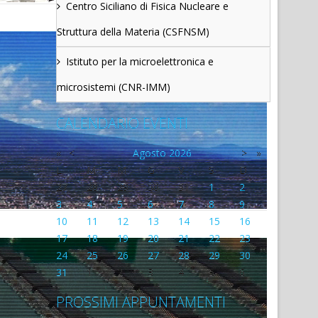
Centro Siciliano di Fisica Nucleare e
Struttura della Materia (CSFNSM)
Istituto per la microelettronica e
microsistemi (CNR-IMM)
CALENDARIO EVENTI
«
<
Agosto
2026
>
»
L
M
M
G
V
S
D
27
28
29
30
31
1
2
3
4
5
6
7
8
9
10
11
12
13
14
15
16
17
18
19
20
21
22
23
24
25
26
27
28
29
30
31
1
2
3
4
5
6
PROSSIMI APPUNTAMENTI