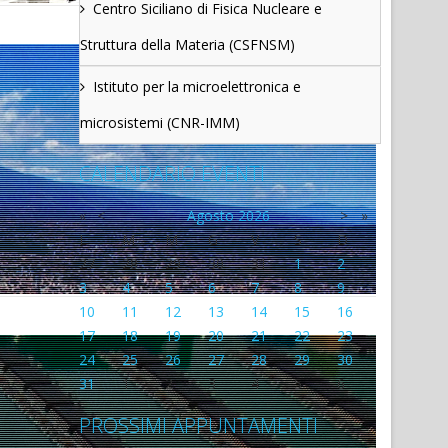
Centro Siciliano di Fisica Nucleare e
Struttura della Materia (CSFNSM)
Istituto per la microelettronica e
microsistemi (CNR-IMM)
CALENDARIO EVENTI
«
<
Agosto
2026
>
»
L
M
M
G
V
S
D
27
28
29
30
31
1
2
3
4
5
6
7
8
9
10
11
12
13
14
15
16
17
18
19
20
21
22
23
24
25
26
27
28
29
30
31
1
2
3
4
5
6
PROSSIMI APPUNTAMENTI