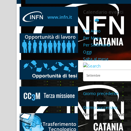
Calendario eventi
Per Anno
Per Mese
Per Settimana
Oggi
Salta al mese
Giorno precedente
Venerdì 26 Settembre 20
Giorno successivo
Nessun evento trovato