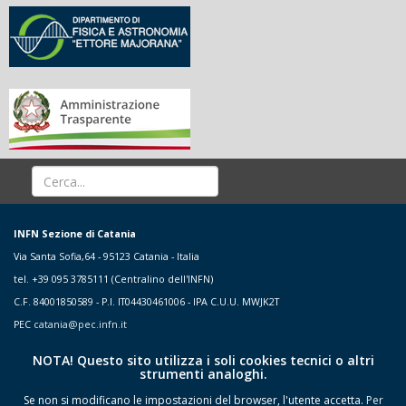
INFN Sezione di Catania
Via Santa Sofia,64 - 95123 Catania - Italia
tel. +39 095 3785111 (Centralino dell'INFN)
C.F. 84001850589 - P.I. IT04430461006 - IPA C.U.U. MWJK2T
PEC
catania@pec.infn.it
NOTA! Questo sito utilizza i soli cookies tecnici o altri
strumenti analoghi.
Se non si modificano le impostazioni del browser, l'utente accetta.
Per