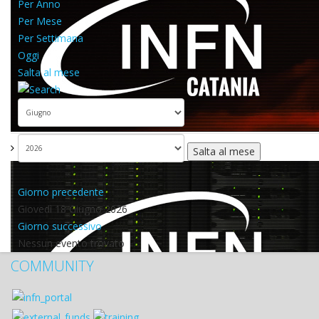
Per Anno
Per Mese
Per Settimana
Oggi
Salta al mese
Salta al mese
Giorno precedente
Giovedì 18 Giugno 2026
Giorno successivo
Nessun evento trovato
COMMUNITY