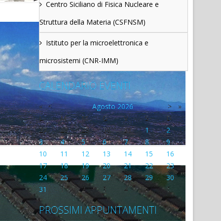
Centro Siciliano di Fisica Nucleare e
Struttura della Materia (CSFNSM)
Istituto per la microelettronica e
microsistemi (CNR-IMM)
CALENDARIO EVENTI
«
<
Agosto
2026
>
»
L
M
M
G
V
S
D
27
28
29
30
31
1
2
3
4
5
6
7
8
9
10
11
12
13
14
15
16
17
18
19
20
21
22
23
24
25
26
27
28
29
30
31
1
2
3
4
5
6
PROSSIMI APPUNTAMENTI