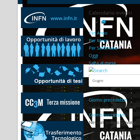
Calendario eventi
Per Anno
Per Mese
Per Settimana
Oggi
Salta al mese
Giorno precedente
Sabato 20 Giugno 2026
Giorno successivo
Nessun evento trovato