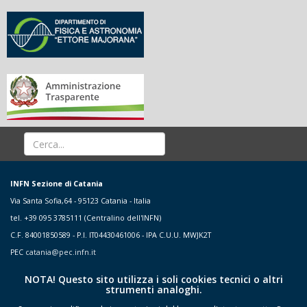
INFN Sezione di Catania
Via Santa Sofia,64 - 95123 Catania - Italia
tel. +39 095 3785111 (Centralino dell'INFN)
C.F. 84001850589 - P.I. IT04430461006 - IPA C.U.U. MWJK2T
PEC
catania@pec.infn.it
NOTA! Questo sito utilizza i soli cookies tecnici o altri
strumenti analoghi.