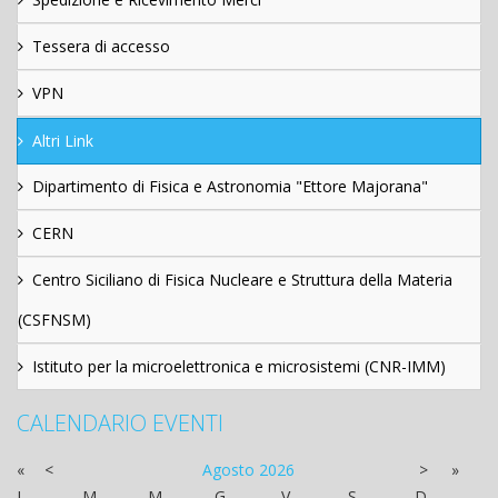
Tessera di accesso
VPN
Altri Link
Dipartimento di Fisica e Astronomia "Ettore Majorana"
CERN
Centro Siciliano di Fisica Nucleare e Struttura della Materia
(CSFNSM)
Istituto per la microelettronica e microsistemi (CNR-IMM)
CALENDARIO EVENTI
«
<
Agosto
2026
>
»
L
M
M
G
V
S
D