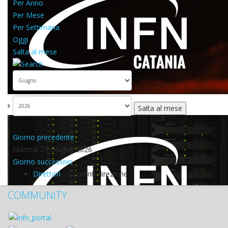
Per Anno
Per Mese
Per Settimana
Oggi
Salta al mese
Salta al mese
Giorno precedente
Martedì 23 Giugno 2026
Giorno successivo
Direttori
:: eventi direzione
COMMUNITY