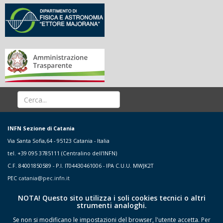
INFN Sezione di Catania
Via Santa Sofia,64 - 95123 Catania - Italia
tel. +39 095 3785111 (Centralino dell'INFN)
C.F. 84001850589 - P.I. IT04430461006 - IPA C.U.U. MWJK2T
PEC
catania@pec.infn.it
NOTA! Questo sito utilizza i soli cookies tecnici o altri
strumenti analoghi.
Se non si modificano le impostazioni del browser, l'utente accetta.
Per