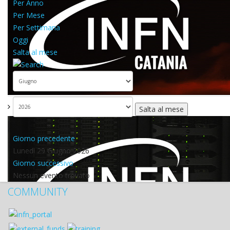
Per Anno
Per Mese
Per Settimana
Oggi
Salta al mese
Salta al mese
Giorno precedente
Lunedì 29 Giugno 2026
Giorno successivo
Nessun evento trovato
COMMUNITY