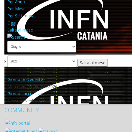
Per Anno
Per Mese
Per Settimana
Oggi
Salta al mese
Salta al mese
Giorno precedente
Mercoledì 03 Giugno 2026
Giorno successivo
Nessun evento trovato
COMMUNITY