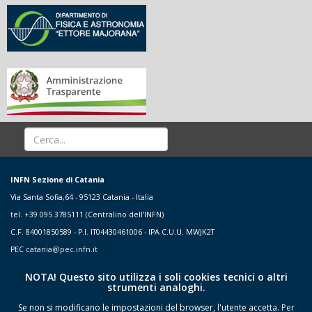
INFN Sezione di Catania
Via Santa Sofia,64 - 95123 Catania - Italia
tel. +39 095 3785111 (Centralino dell'INFN)
C.F. 84001850589 - P.I. IT04430461006 - IPA C.U.U. MWJK2T
PEC
catania@pec.infn.it
NOTA! Questo sito utilizza i soli cookies tecnici o altri
strumenti analoghi.
Se non si modificano le impostazioni del browser, l'utente accetta.
Per