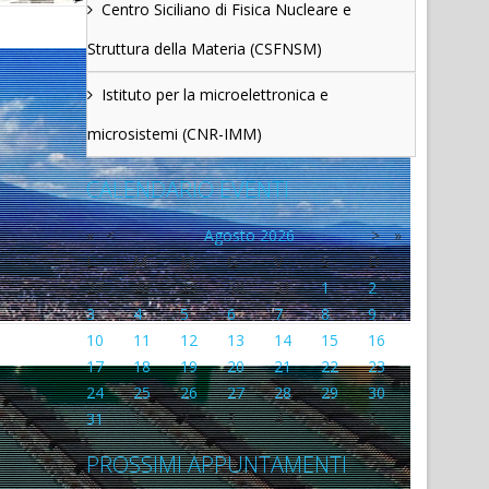
Centro Siciliano di Fisica Nucleare e
Struttura della Materia (CSFNSM)
Istituto per la microelettronica e
microsistemi (CNR-IMM)
CALENDARIO EVENTI
«
<
Agosto
2026
>
»
L
M
M
G
V
S
D
27
28
29
30
31
1
2
3
4
5
6
7
8
9
10
11
12
13
14
15
16
17
18
19
20
21
22
23
24
25
26
27
28
29
30
31
1
2
3
4
5
6
PROSSIMI APPUNTAMENTI