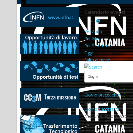
Calendario eventi
Per Anno
Per Mese
Per Settimana
Oggi
Salta al mese
Giorno precedente
Domenica 07 Giugno 20
Giorno successivo
Nessun evento trovato