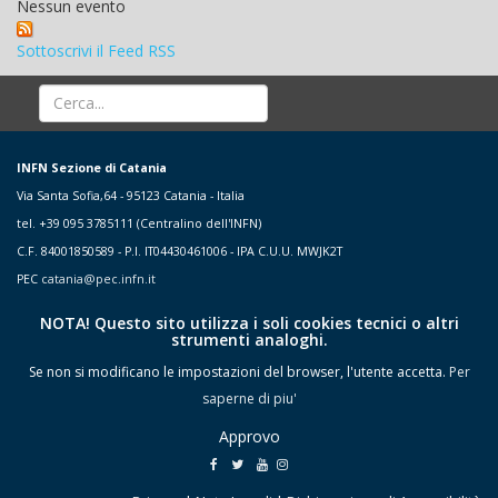
Nessun evento
Sottoscrivi il Feed RSS
INFN Sezione di Catania
Via Santa Sofia,64 - 95123 Catania - Italia
tel. +39 095 3785111 (Centralino dell'INFN)
C.F. 84001850589 - P.I. IT04430461006 - IPA C.U.U. MWJK2T
PEC
catania@pec.infn.it
NOTA! Questo sito utilizza i soli cookies tecnici o altri
strumenti analoghi.
Se non si modificano le impostazioni del browser, l'utente accetta.
Per
saperne di piu'
Approvo