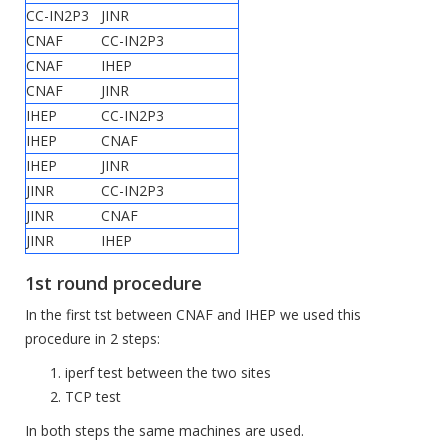
CC-IN2P3
JINR
CNAF
CC-IN2P3
CNAF
IHEP
CNAF
JINR
IHEP
CC-IN2P3
IHEP
CNAF
IHEP
JINR
JINR
CC-IN2P3
JINR
CNAF
JINR
IHEP
1st round procedure
In the first tst between CNAF and IHEP we used this
procedure in 2 steps:
iperf test between the two sites
TCP test
In both steps the same machines are used.