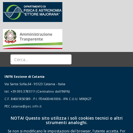
INFN Sezione di Catania
Via Santa Sofia,64 - 95123 Catania - Italia
tel. +39 095 3785111 (Centralino dell'INFN)
C.F. 84001850589 - P.I. IT04430461006 - IPA C.U.U. MWJK2T
PEC
catania@pec.infn.it
NOTA! Questo sito utilizza i soli cookies tecnici o altri
strumenti analoghi.
Se non si modificano le impostazioni del browser, l'utente accetta.
Per