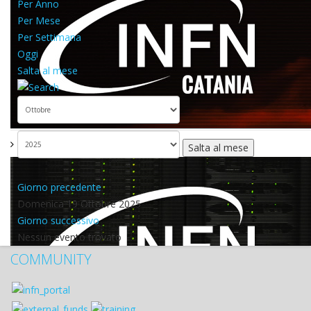
Per Anno
Per Mese
Per Settimana
Oggi
Salta al mese
Salta al mese
Giorno precedente
Domenica 19 Ottobre 2025
Giorno successivo
Nessun evento trovato
COMMUNITY