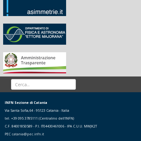
INFN Sezione di Catania
Via Santa Sofia,64 - 95123 Catania - Italia
tel. +39 095 3785111 (Centralino dell'INFN)
C.F. 84001850589 - P.I. IT04430461006 - IPA C.U.U. MWJK2T
PEC
catania@pec.infn.it