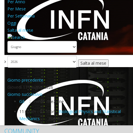
Per Anno
Per Mese
Per Settimana
Oggi
Salta al mese
Salta al mese
Giorno precedente
Giovedì 11 Giugno 2026
Giorno successivo
GE
:: eventi direzione
11:00am - 02:50pm
Biological Physics and Statistical
Mechanics
:: eventi comunità
COMMUNITY