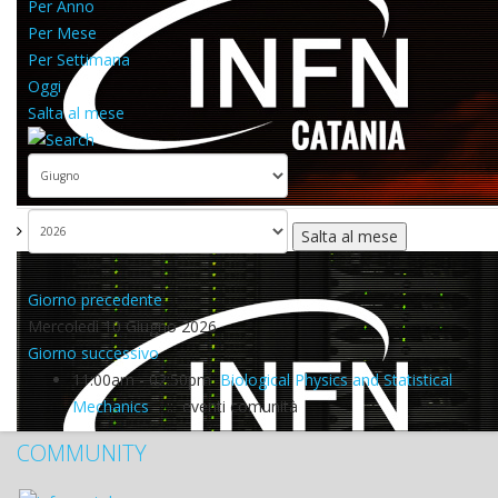
Per Anno
Per Mese
Per Settimana
Oggi
Salta al mese
Salta al mese
Giorno precedente
Mercoledì 10 Giugno 2026
Giorno successivo
11:00am - 02:50pm
Biological Physics and Statistical
Mechanics
:: eventi comunità
COMMUNITY