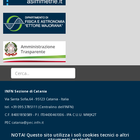
INFN Sezione di Catania
Via Santa Sofia,64 - 95123 Catania - Italia
tel. +39 095 3785111 (Centralino dell'INFN)
C.F. 84001850589 - P.I. IT04430461006 - IPA C.U.U. MWJK2T
PEC
catania@pec.infn.it
NOTA! Questo sito utilizza i soli cookies tecnici o altri
strumenti analoghi.