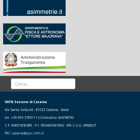
INFN Sezione di Catania
Via Santa Sofia,64 - 95123 Catania - Italia
tel. +39 095 3785111 (Centralino dell'INFN)
C.F. 84001850589 - P.I. IT04430461006 - IPA C.U.U. MWJK2T
PEC
catania@pec.infn.it