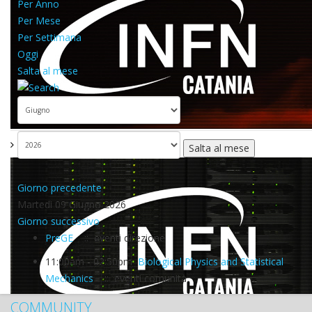
Per Anno
Per Mese
Per Settimana
Oggi
Salta al mese
Salta al mese
Giorno precedente
Martedì 09 Giugno 2026
Giorno successivo
PreGE
:: eventi direzione
11:00am - 02:50pm
Biological Physics and Statistical
Mechanics
:: eventi comunità
COMMUNITY