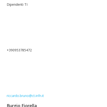
Dipendenti TI
+390953785472
riccardo.bruno@ct.infn.it
Burgio Fiorella