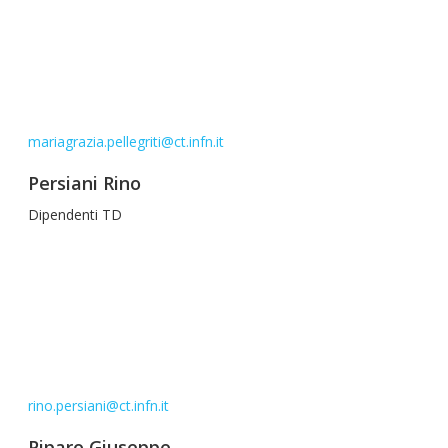
mariagrazia.pellegriti@ct.infn.it
Persiani Rino
Dipendenti TD
rino.persiani@ct.infn.it
Piparo Giuseppe