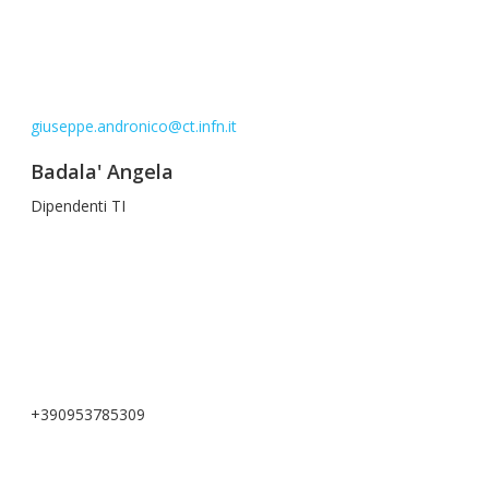
giuseppe.andronico@ct.infn.it
Badala' Angela
Dipendenti TI
+390953785309