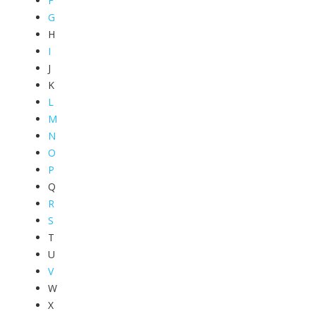
F
G
H
I
J
K
L
M
N
O
P
Q
R
S
T
U
V
W
X