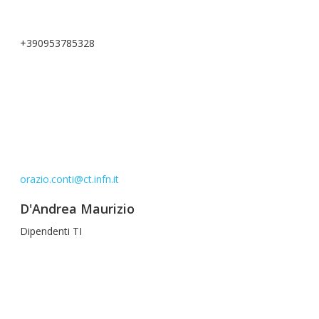
+390953785328
orazio.conti@ct.infn.it
D'Andrea Maurizio
Dipendenti TI