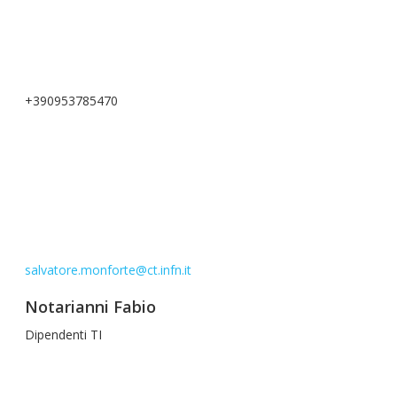
+390953785470
salvatore.monforte@ct.infn.it
Notarianni Fabio
Dipendenti TI