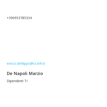
+390953785334
enrico.defilippo@ct.infn.it
De Napoli Marzio
Dipendenti TI