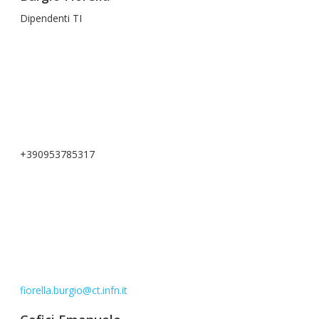
Dipendenti TI
+390953785317
fiorella.burgio@ct.infn.it