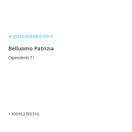
angela.badala@ct.infn.it
Belluomo Patrizia
Dipendenti TI
+390953785316