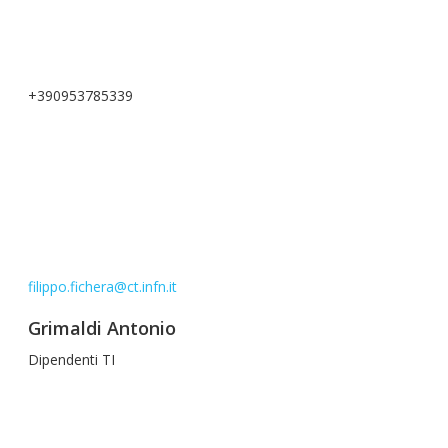
+390953785339
filippo.fichera@ct.infn.it
Grimaldi Antonio
Dipendenti TI