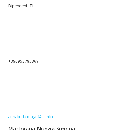
Dipendenti TI
+390953785369
annalinda.magri@ct.infn.it
Martorana Nunzia Simona