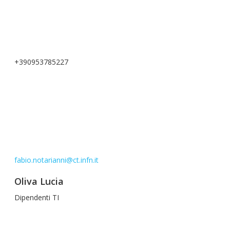
+390953785227
fabio.notarianni@ct.infn.it
Oliva Lucia
Dipendenti TI