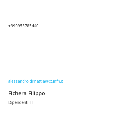
+390953785440
alessandro.dimattia@ct.infn.it
Fichera Filippo
Dipendenti TI