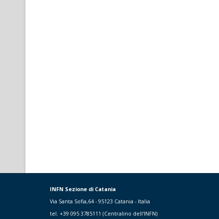
INFN Sezione di Catania
Via Santa Sofia,64 - 95123 Catania - Italia
tel. +39 095 3785111 (Centralino dell'INFN)