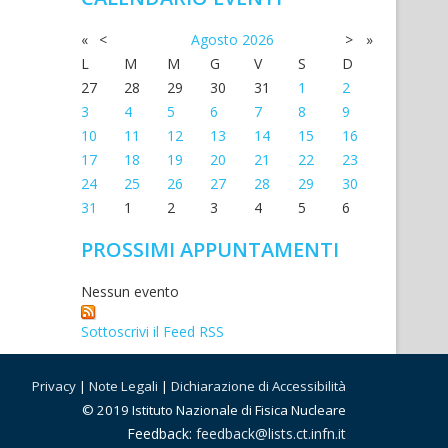
«
<
Agosto
2026
>
»
L
M
M
G
V
S
D
27
28
29
30
31
1
2
3
4
5
6
7
8
9
10
11
12
13
14
15
16
17
18
19
20
21
22
23
24
25
26
27
28
29
30
31
1
2
3
4
5
6
PROSSIMI APPUNTAMENTI
Nessun evento
Sottoscrivi il Feed RSS
Privacy
|
Note Legali
|
Dichiarazione di Accessibilità
© 2019 Istituto Nazionale di Fisica Nucleare
Feedback:
feedback@lists.ct.infn.it